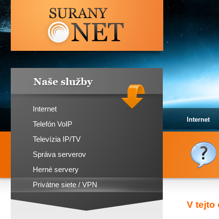
SURANY.NET
Naše služby
Internet
Internet
Telefón VoIP
Televízia IP/TV
Správa serverov
Herné servery
Privátne siete / VPN
V tejto