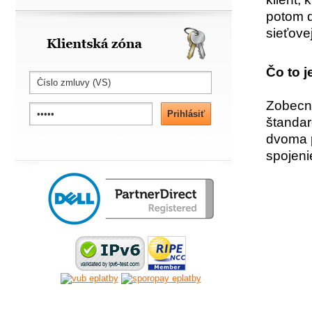
potom d
sieťove
Klientská zóna
Čo to j
Zobecne
štandar
dvoma p
spojeni