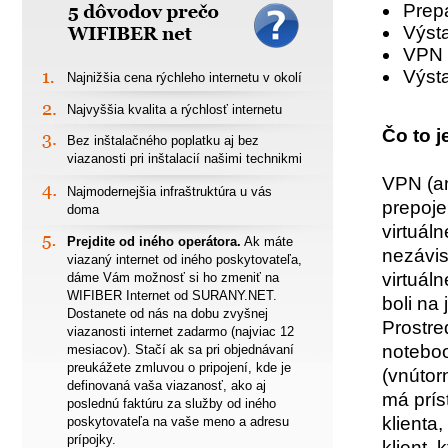
5 dôvodov prečo
Prep
WIFIBER net
Výsta
VPN 
Výst
Najnižšia cena rýchleho internetu v okolí
1.
Najvyššia kvalita a rýchlosť internetu
2.
Čo to j
Bez inštalačného poplatku aj bez
3.
viazanosti pri inštalacií našimi technikmi
VPN (an
Najmodernejšia infraštruktúra u vás
4.
prepoje
doma
virtuál
Prejdite od iného operátora.
Ak máte
5.
nezávis
viazaný internet od iného poskytovateľa,
virtuál
dáme Vám možnosť si ho zmeniť na
WIFIBER Internet od SURANY.NET.
boli na
Dostanete od nás na dobu zvyšnej
Prostre
viazanosti internet zadarmo (najviac 12
noteboo
mesiacov). Stačí ak sa pri objednávaní
preukážete zmluvou o pripojení, kde je
(vnútor
definovaná vaša viazanosť, ako aj
má prís
poslednú faktúru za služby od iného
klienta
poskytovateľa na vaše meno a adresu
prípojky.
klient, 