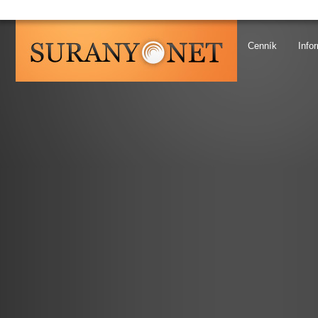
SURANY.NET
Cenník
Info