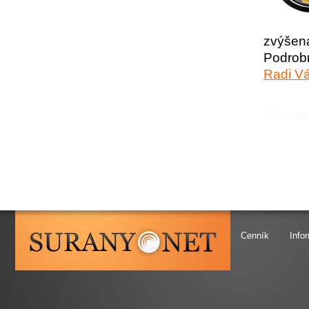
zvýšen
Podrobn
Radi V
SURANY.NET
Cenník
Info