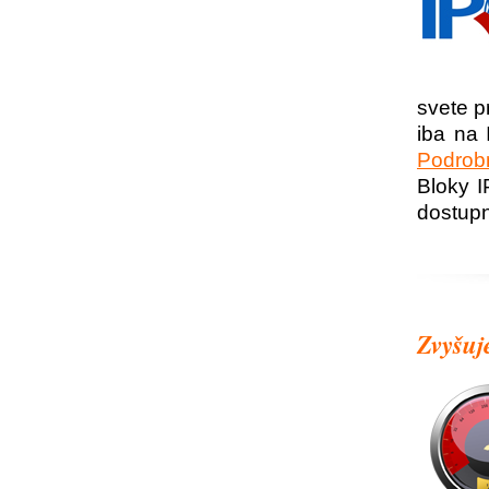
svete p
iba na
Podrobn
Bloky I
dostupn
Zvyšuj