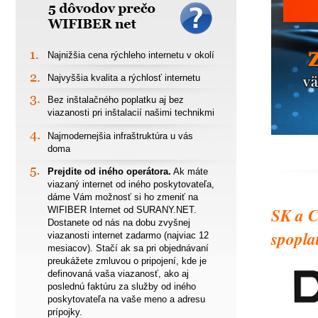
5 dôvodov prečo
WIFIBER net
Najnižšia cena rýchleho internetu v okolí
1.
Najvyššia kvalita a rýchlosť internetu
2.
Bez inštalačného poplatku aj bez
3.
viazanosti pri inštalacií našimi technikmi
Najmodernejšia infraštruktúra u vás
4.
doma
Prejdite od iného operátora.
Ak máte
5.
viazaný internet od iného poskytovateľa,
dáme Vám možnosť si ho zmeniť na
SK a C
WIFIBER Internet od SURANY.NET.
Dostanete od nás na dobu zvyšnej
spopla
viazanosti internet zadarmo (najviac 12
mesiacov). Stačí ak sa pri objednávaní
preukážete zmluvou o pripojení, kde je
definovaná vaša viazanosť, ako aj
poslednú faktúru za služby od iného
poskytovateľa na vaše meno a adresu
prípojky.