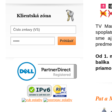
Klientská zóna
TV Mar
spoplat
sme aj
predmet
Od 1. 
balíka
priamo
Pat a M